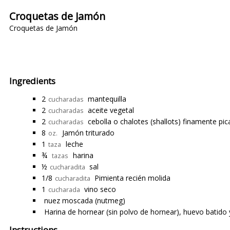
Croquetas de Jamón
Croquetas de Jamón
Ingredients
2
mantequilla
cucharadas
2
aceite vegetal
cucharadas
2
cebolla o chalotes (shallots) finamente pi
cucharadas
8
Jamón triturado
oz.
1
leche
taza
¾
harina
tazas
½
sal
cucharadita
1/8
Pimienta recién molida
cucharadita
1
vino seco
cucharada
nuez moscada (nutmeg)
Harina de hornear (sin polvo de hornear), huevo batido
Instructions